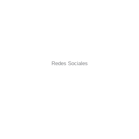
MÁNDANOS UN EMAIL
Redes Sociales
Síguenos
Conecta