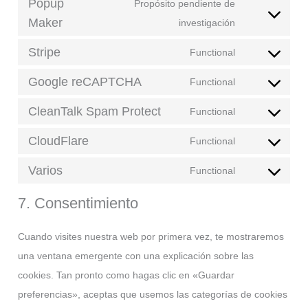
maps
Popup
to
Propósito pendiente de
complianz
Maker
service
Consent
investigación
google-
to
Stripe
Functional
analytics
service
Consent
popup-
Google reCAPTCHA
to
Functional
Consent
maker
service
CleanTalk Spam Protect
to
Functional
stripe
Consent
service
CloudFlare
to
Functional
google-
Consent
service
recaptcha
Varios
to
Functional
cleantalk-
Consent
service
spam-
to
7. Consentimiento
cloudflare
protect
service
Cuando visites nuestra web por primera vez, te mostraremos
varios
una ventana emergente con una explicación sobre las
cookies. Tan pronto como hagas clic en «Guardar
preferencias», aceptas que usemos las categorías de cookies