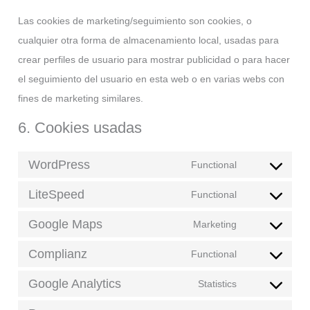
Las cookies de marketing/seguimiento son cookies, o
cualquier otra forma de almacenamiento local, usadas para
crear perfiles de usuario para mostrar publicidad o para hacer
el seguimiento del usuario en esta web o en varias webs con
fines de marketing similares.
6. Cookies usadas
WordPress
Functional
Consent
LiteSpeed
to
Functional
Consent
service
Google Maps
to
Marketing
wordpress
Consent
service
Complianz
to
Functional
litespeed
Consent
service
Google Analytics
to
Statistics
google-
Consent
service